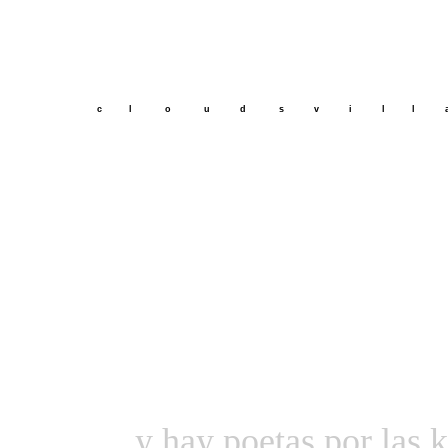
c l o u d s v i l l 
y hay poetas por las k