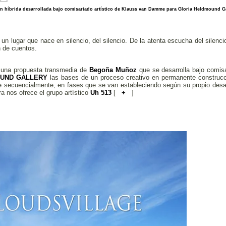
n híbrida desarrollada bajo comisariado artístico de
Klauss van Damme
para
Gloria Heldmound Ga
un lugar que nace en silencio, del silencio. De la atenta escucha del silenc
 de cuentos.
na propuesta transmedia de
Begoña Muñoz
que se desarrolla bajo comisa
UND GALLERY
las bases de un proceso creativo en permanente construcción
e secuencialmente, en fases que se van estableciendo según su propio desa
ra nos ofrece el grupo artístico
Uh 513
[
+
]