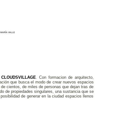
. MARÍA VALLE
o
CLOUDSVILLAGE
. Con formacion de arquitecto,
igación que busca el modo de crear nuevos espacios
de cientos, de miles de personas que dejan tras de
cido de propiedades singulares, una sustancia que se
posibilidad de generar en la ciudad espacios llenos