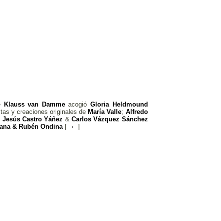
de
Klauss van Damme
acogió
Gloria Heldmound
tas y creaciones originales de
María Valle
;
Alfredo
;
Jesús Castro Yáñez
&
Carlos
Vázquez Sánchez
tana & Rubén Ondina
[
]
+