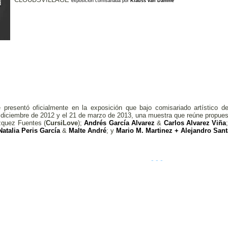
exposición comisariada por
Klauss van Damme
presentó oficialmente en la exposición que bajo comisariado artístico 
 diciembre de 2012 y el 21 de marzo de 2013, una muestra que reúne propues
quez Fuentes (
CursiLove
);
Andrés García Alvarez
&
Carlos Alvarez Viña
Natalia Peris García
&
Malte André
; y
Mario M. Martinez
+ Alejandro San
- - -